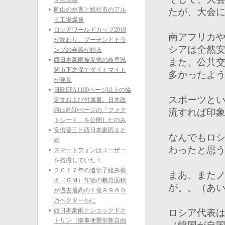
岡山の水害と総社市のアル
たが、大会
ミ工場爆発
ロシアワールドカップ2018
南アフリカ
が終わり、プーチンとトラ
シアは全然
ンプの会談が始る
西日本豪雨被災地の岐阜県
また、公共
関市下之保でダイナマイト
多かったよ
が発見
日欧EPA1100ページ以上の協
スポーツとい
定文および付属書。日本政
府は約50ページの「ファク
流すれば印
トシート」を公開したのみ
安倍晋三と西日本豪雨まと
なんでもロ
め
わったと思
スマートフォンはユーザー
を盗撮していた！
２０１７年の遺伝子組み換
まあ、また
え（ＧＭ）作物の栽培面積
が。。（あ
が過去最高の１億８９８０
万ヘクタールに
西日本豪雨とショックドク
ロシア代表は
トリン（惨事便乗型新自由