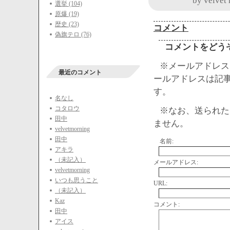
by
velvet
選挙 (104)
原爆 (19)
歴史 (23)
コメント
偽旗テロ (76)
コメントをどう
※メールアドレス
最近のコメント
ールアドレスは記
す。
名なし
コタロウ
※なお、送られた
田中
ません。
velvetmorning
田中
名前:
アキラ
（未記入）
メールアドレス:
velvetmorning
いつも思うこと
URL:
（未記入）
Kaz
コメント:
田中
アイス