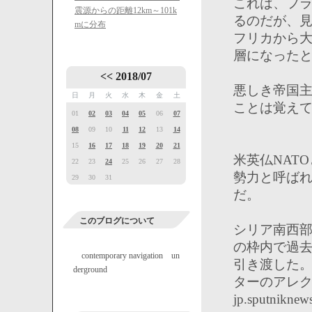
これは、フ
震源からの距離12km～101k
るのだが、
mに分布
フリカから
層になった
<<
2018/07
悪しき帝国
日
月
火
水
木
金
土
ことは覚え
01
02
03
04
05
06
07
08
09
10
11
12
13
14
15
16
17
18
19
20
21
米英仏NAT
22
23
24
25
26
27
28
勢力と呼ば
29
30
31
だ。
このブログについて
シリア南西
の枠内で過
contemporary navigation un
引き渡した
derground
ターのアレ
jp.sputnikne