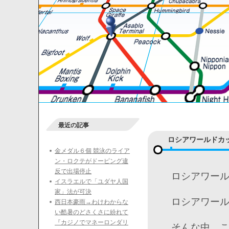
最近の記事
ロシアワールドカッ
金メダル６個 競泳のライア
ン・ロクテがドーピング違
反で出場停止
ロシアワール
イスラエルで「ユダヤ人国
家」法が可決
ロシアワール
西日本豪雨→わけわからな
い酷暑のどさくさに紛れて
『カジノでマネーロンダリ
そんな中、