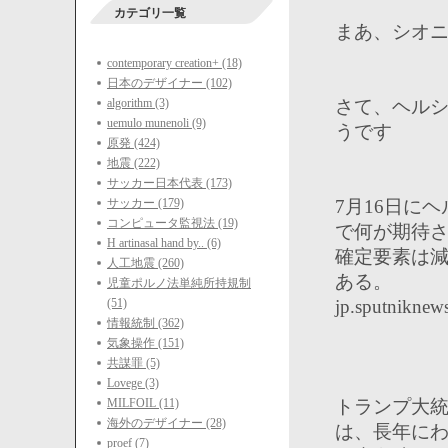
カテゴリ一覧
まあ、シオ
contemporary creation+ (18)
日本のデザイナー (102)
algorithm (3)
さて、ヘル
uemulo munenoli (9)
うです
原発 (424)
地震 (222)
サッカー日本代表 (173)
サッカー (179)
7月16日に
コンピュータ監視法 (19)
で何が期待
H artinasal hand by.. (6)
確定要素は
人工地震 (260)
ある。
児童ポルノ法単純所持規制
(51)
jp.sputnikne
情報統制 (362)
気象操作 (151)
共謀罪 (5)
Lovege (3)
MILFOIL (11)
トランプ大
海外のデザイナー (28)
は、長年に
proef (7)