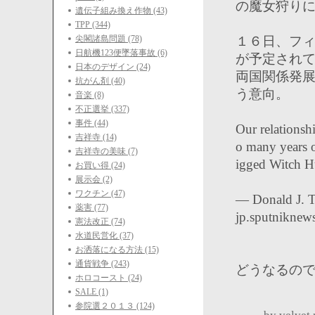
の魔女狩り
遺伝子組み換え作物 (43)
TPP (344)
尖閣諸島問題 (78)
１６日、フ
日航機123便墜落事故 (6)
が予定され
日本のデザイン (24)
両国関係発
抗がん剤 (40)
う意向。
音楽 (8)
不正選挙 (337)
事件 (44)
Our relations
吉祥寺 (14)
o many years o
吉祥寺の美味 (7)
igged Witch H
お買い得 (24)
展示会 (2)
ワクチン (47)
― Donald J. 
薬害 (77)
jp.sputniknew
憲法改正 (74)
水道民営化 (37)
お洒落になる方法 (15)
通貨戦争 (243)
どうなるの
ホロコースト (24)
SALE (1)
参院選２０１３ (124)