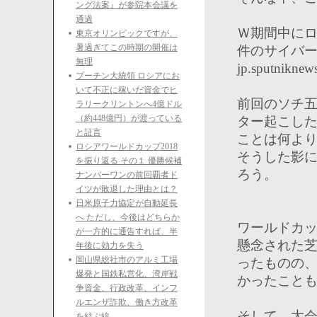
ング法案』が参院本会議を
通過
Ｗ期間中に
東京オリンピックですが、
暑過ぎてこの時期の開催は
件のサイバ
無理
jp.sputniknew
プーチン大統領 ロシアにお
いて不正に稼いだ資金でヒ
前回のソチ
ラリークリントンへ4億ドル
（約448億円）が渡っている
ター起こし
と証言
ことは何よ
ロシアワールドカップ2018
そうした影
を振り返る その１ 優勝候補
ろう。
ナンバーワンの前回覇者ド
イツが敗退した理由とは？
日米原子力協定が自動延長
へ ただし、今後はどちらか
ワールドカ
が一方的に通告すれば、半
懸念された
年後に効力を失う
岡山県総社市のアルミ工場
ったものの
爆発と国鉄私営化、湾岸戦
かったこと
争資金、行政改革、インフ
ルエンザ詐欺、働き方改革
そして、大
を結ぶ線