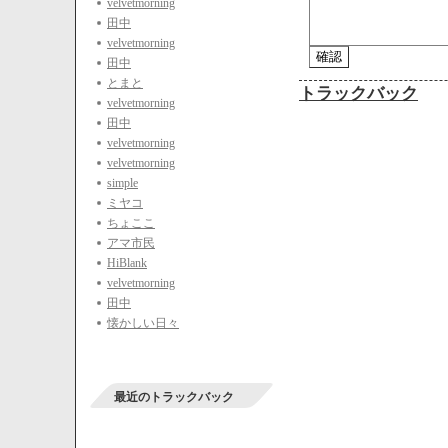
velvetmorning
田中
velvetmorning
田中
とまと
トラックバック
velvetmorning
田中
velvetmorning
velvetmorning
simple
ミヤコ
ちょここ
アマ市民
HiBlank
velvetmorning
田中
懐かしい日々
最近のトラックバック