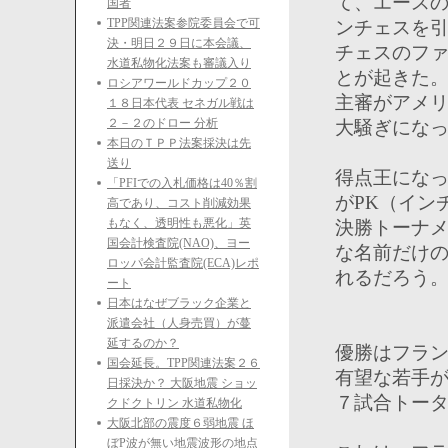
て、エース
国者
TPP関連法案参院委員会で可
ンチェスを
決・明日２９日に本会議、
チェスのファ
水道私物化法案も審議入り
とが起きた
ロシアワールドカップ２０
主審がアメ
１８日本代表 セネガル戦は
２－２のドロー 分析
大騒ぎにな
本日のＴＰＰ法案採決は先
送り
得点王にな
「PFIでの入札価格は40％割
がPK（イン
高であり、コスト削減効果
もなく、透明性も悪化」英
決勝トーナメ
国会計検査院(NAO)、ヨー
な名前だけ
ロッパ会計監査院(ECA)レポ
れるだろう
ート
日本はなぜブラック企業と
派遣会社（人身売買）が蔓
延するのか？
優勝はフラ
国会延長。TPP関連法案２６
有望な若手
日採決か？ 大阪地震 ショッ
７試合トー
クドクトリン 水道私物化
大阪北部の震度６弱地震 ほ
ぼP波が無い地震波形の地点