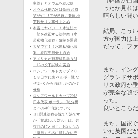
（韓国が自
主義）とオウムを結ぶ線
ったか見れ
オウム死刑の次は豪雨 台風
晴らしい闘
第8号マリアが急速に発達 地
下鉄サリン事件まとめ
本当にヤバい！！水道法の
結局、こう
一部を改正する法律案（水
方が国力は
道私物化法案）衆院を通過
だって、フ
大変です！！水道私物化法
案、衆院委員会を通過
アメリカが新型核兵器Ｂ61
－12の投下試験を実施
また、イン
ロシアワールドカップ２０
グランドサ
１８日本代表 ベルギー戦 な
ぜ２−０から敗戦したのか？
リス政府が
分析
が完全な嘘
ロシアワールドカップ2018
った。
日本代表 ポーランド戦分析
良いところ
と ベルギー戦について
TPP関連法案参院で可決です
が「賛成165反対70」は、共
また、国家
謀罪の時と同じ。165人もの
いた英国だ
「議員」の名に値しない売